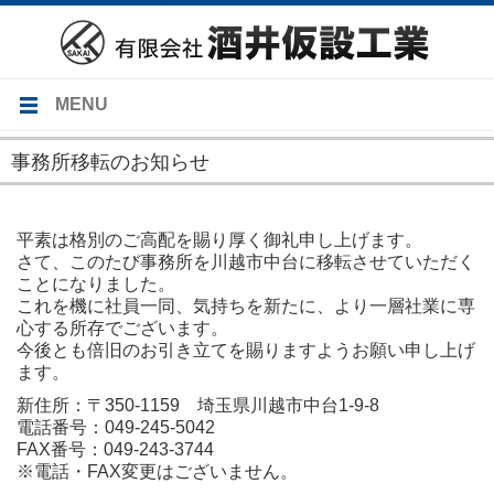
MENU
トップページ
事務所移転のお知らせ
業務内容
2023-09-14
施工実績
平素は格別のご高配を賜り厚く御礼申し上げます。
さて、このたび事務所を川越市中台に移転させていただく
主な工事経歴
ことになりました。
これを機に社員一同、気持ちを新たに、より一層社業に専
会社概要
心する所存でございます。
今後とも倍旧のお引き立てを賜りますようお願い申し上げ
採用情報
ます。
お問い合わせ
新住所：〒350-1159 埼玉県川越市中台1-9-8
電話番号：049-245-5042
FAX番号：049-243-3744
※電話・FAX変更はございません。